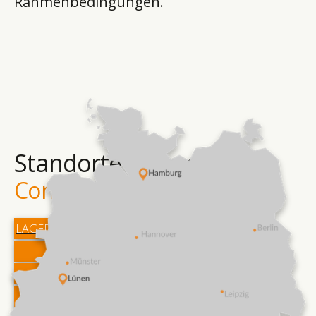
Rahmenbedingungen.
Standorte & Accesslayer
Compart IT-Group
LAGER- UND LOGISTIK-STANDORTE
SERVICE-STANDORTE
RICHTFUNK-HUBS
IDEALE ACCESS LAYER REICHWEITE