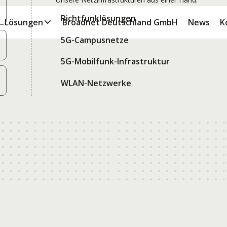
Richtfunklösungen
Lösungen
Broadnet Deutschland GmbH
News
K
5G-Campusnetze
5G-Mobilfunk-Infrastruktur
WLAN-Netzwerke
30.4.2026