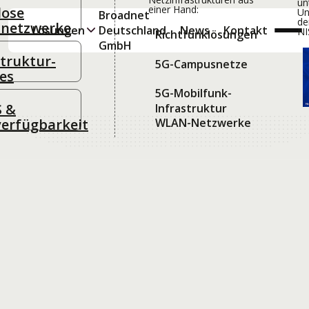
un
einer Hand:
lose
Un
Broadnet
de
netzwerke
Lösungen
Deutschland
News
Kontakt
NI
Richtfunklösungen
GmbH
struktur-
5G-Campusnetze
ces
5G-Mobilfunk-
S &
Infrastruktur
13.5.2026
WLAN-Netzwerke
erfügbarkeit